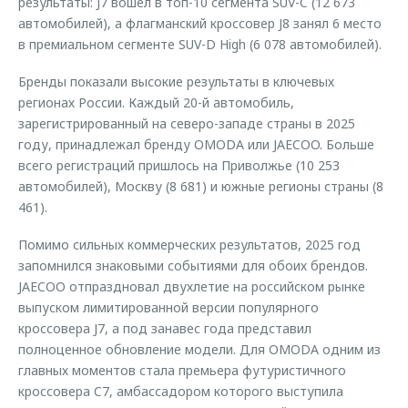
результаты: J7 вошел в топ-10 сегмента SUV-C (12 673
автомобилей), а флагманский кроссовер J8 занял 6 место
в премиальном сегменте SUV-D High (6 078 автомобилей).
Бренды показали высокие результаты в ключевых
регионах России. Каждый 20-й автомобиль,
зарегистрированный на северо-западе страны в 2025
году, принадлежал бренду OMODA или JAECOO. Больше
всего регистраций пришлось на Приволжье (10 253
автомобилей), Москву (8 681) и южные регионы страны (8
461).
Помимо сильных коммерческих результатов, 2025 год
запомнился знаковыми событиями для обоих брендов.
JAECOO отпраздновал двухлетие на российском рынке
выпуском лимитированной версии популярного
кроссовера J7, а под занавес года представил
полноценное обновление модели. Для OMODA одним из
главных моментов стала премьера футуристичного
кроссовера C7, амбассадором которого выступила