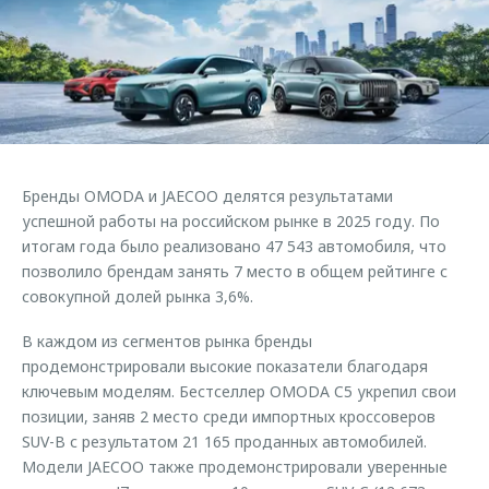
Страхование
Клиентская поддержка
Обратная связь
Кредитный калькулятор
O&J Автоклуб
Аксессуары
Клуб владельцев OMODA
Одежда и сувениры
Приложение O&J
Оригинальные аксессуары
Аксессуары
Бренды OMODA и JAECOO делятся результатами
Запчасти
Одежда и сувениры
успешной работы на российском рынке в 2025 году. По
итогам года было реализовано 47 543 автомобиля, что
Трейд-ин
Оригинальные аксессуары
позволило брендам занять 7 место в общем рейтинге с
Калькулятор трейд-ин
Запчасти
совокупной долей рынка 3,6%.
В каждом из сегментов рынка бренды
продемонстрировали высокие показатели благодаря
ключевым моделям. Бестселлер OMODA C5 укрепил свои
позиции, заняв 2 место среди импортных кроссоверов
SUV-B с результатом 21 165 проданных автомобилей.
Модели JAECOO также продемонстрировали уверенные