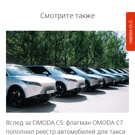
Смотрите также
OMODA C5
Вслед за OMODA C5: флагман OMODA C7
С
пополнил реестр автомобилей для такси
п