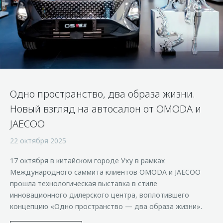
Страхование
Клиентская поддержка
Обратная связь
Кредитный калькулятор
O&J Автоклуб
Аксессуары
Клуб владельцев OMODA
Одежда и сувениры
Приложение O&J
Оригинальные аксессуары
Аксессуары
Запчасти
Одно пространство, два образа жизни.
Одежда и сувениры
Новый взгляд на автосалон от OMODA и
Трейд-ин
Оригинальные аксессуары
JAECOO
Калькулятор трейд-ин
Запчасти
22 октября 2025
17 октября в китайском городе Уху в рамках
Международного саммита клиентов OMODA и JAECOO
прошла технологическая выставка в стиле
инновационного дилерского центра, воплотившего
концепцию «Одно пространство — два образа жизни».