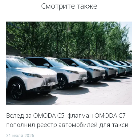
Смотрите также
 и
Вслед за OMODA C5: флагман OMODA C7
С
пополнил реестр автомобилей для такси
п
а
31 июля 2026