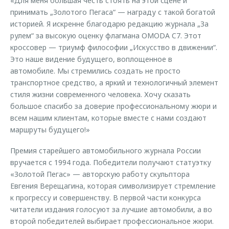
«Для меня большая честь стоять на этой сцене и
принимать „Золотого Пегаса“ — награду с такой богатой
историей. Я искренне благодарю редакцию журнала „За
рулем“ за высокую оценку флагмана OMODA C7. Этот
кроссовер — триумф философии „Искусство в движении“.
Это наше видение будущего, воплощенное в
автомобиле. Мы стремились создать не просто
транспортное средство, а яркий и технологичный элемент
стиля жизни современного человека. Хочу сказать
большое спасибо за доверие профессиональному жюри и
всем нашим клиентам, которые вместе с нами создают
маршруты будущего!»
Премия старейшего автомобильного журнала России
вручается с 1994 года. Победители получают статуэтку
«Золотой Пегас» — авторскую работу скульптора
Евгения Верещагина, которая символизирует стремление
к прогрессу и совершенству. В первой части конкурса
читатели издания голосуют за лучшие автомобили, а во
второй победителей выбирает профессиональное жюри.