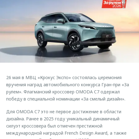
Страхование
Клиентская поддержка
Обратная связь
Кредитный калькулятор
O&J Автоклуб
Аксессуары
Клуб владельцев OMODA
Одежда и сувениры
Приложение O&J
Оригинальные аксессуары
Аксессуары
Запчасти
Одежда и сувениры
Трейд-ин
Оригинальные аксессуары
26 мая в МВЦ «Крокус Экспо» состоялась церемония
Калькулятор трейд-ин
Запчасти
вручения наград автомобильного конкурса Гран-при «За
рулем». Флагманский кроссовер OMODA C7 одержал
победу в специальной номинации «За смелый дизайн».
Для OMODA C7 это не первое достижение в области
дизайна. Ранее в 2025 году уникальный динамичный
силуэт кроссовера был отмечен престижной
международной наградой French Design Award, а также