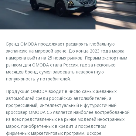
Страхование
Клиентская поддержка
Обратная связь
Кредитный калькулятор
O&J Автоклуб
Аксессуары
Клуб владельцев OMODA
Одежда и сувениры
Приложение O&J
Бренд OMODA продолжает расширять глобальную
Оригинальные аксессуары
Аксессуары
экспансию на мировой арене. До конца 2023 года марка
Запчасти
намерена выйти на 25 новых рынков. Первым экспортным
Одежда и сувениры
рынком для OMODA стала Россия, где за несколько
Трейд-ин
Оригинальные аксессуары
месяцев бренд сумел завоевать невероятную
популярность у потребителей.
Калькулятор трейд-ин
Запчасти
Продукция OMODA входит в число самых желанных
автомобилей среди российских автолюбителей, а
прогрессивный, интеллектуальный и футуристичный
кроссовер OMODA C5 является наиболее востребованной
из всех представленных на рынке моделей иностранных
марок, приобретенных в кредит и посредством
фирменных маркетинговых программ. Вскоре