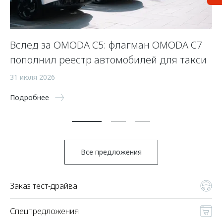
Вслед за OMODA C5: флагман OMODA C7
С
пополнил реестр автомобилей для такси
п
а
31 июля 2026
5 
Подробнее
По
Все предложения
Заказ тест-драйва
Спецпредложения