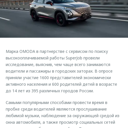
Страхование
Клиентская поддержка
Обратная связь
Кредитный калькулятор
O&J Автоклуб
Аксессуары
Клуб владельцев OMODA
Одежда и сувениры
Приложение O&J
Оригинальные аксессуары
Аксессуары
Марка OMODA в партнерстве с сервисом по поиску
Запчасти
Одежда и сувениры
высокооплачиваемой работы SuperJob провели
исследование, выяснив, чем чаще всего занимаются
Трейд-ин
Оригинальные аксессуары
водители и пассажиры в городских заторах. В опросе
Калькулятор трейд-ин
Запчасти
приняли участие 1600 представителей экономически
активного населения и 600 родителей детей в возрасте
до 14 лет из 395 различных городов России.
Самыми популярными способами провести время в
пробке среди водителей являются прослушивание
любимой музыки, наблюдение за окружающей средой из
окна автомобиля, а также просмотр социальных сетей