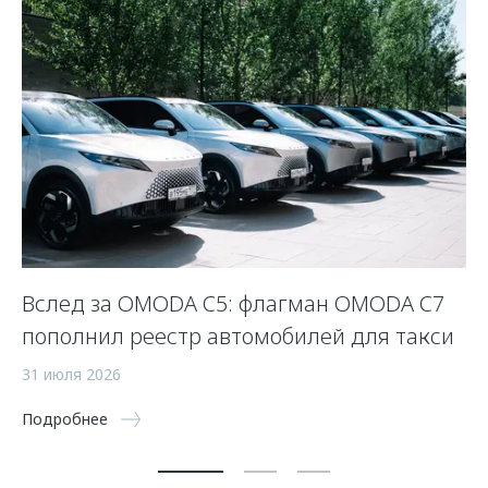
Вслед за OMODA C5: флагман OMODA C7
С
пополнил реестр автомобилей для такси
п
а
31 июля 2026
5 
Подробнее
По