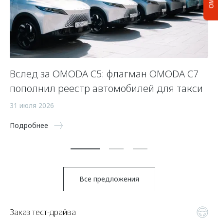
Вслед за OMODA C5: флагман OMODA C7
С
пополнил реестр автомобилей для такси
п
а
31 июля 2026
5 
Подробнее
По
Все предложения
Заказ тест-драйва