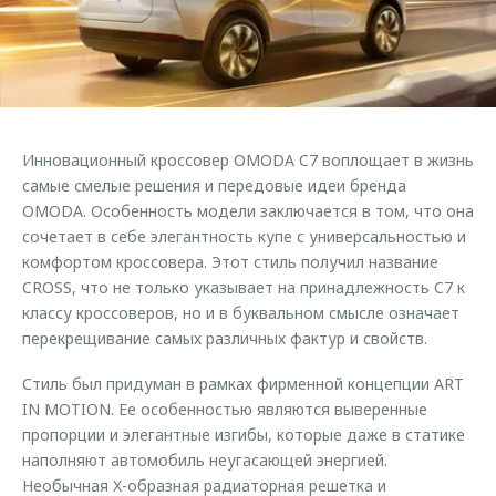
Страхование
Клиентская поддержка
Обратная связь
Кредитный калькулятор
O&J Автоклуб
Аксессуары
Клуб владельцев OMODA
Одежда и сувениры
Приложение O&J
Инновационный кроссовер OMODA C7 воплощает в жизнь
Оригинальные аксессуары
Аксессуары
самые смелые решения и передовые идеи бренда
Запчасти
OMODA. Особенность модели заключается в том, что она
Одежда и сувениры
сочетает в себе элегантность купе с универсальностью и
Трейд-ин
Оригинальные аксессуары
комфортом кроссовера. Этот стиль получил название
CROSS, что не только указывает на принадлежность C7 к
Калькулятор трейд-ин
Запчасти
классу кроссоверов, но и в буквальном смысле означает
перекрещивание самых различных фактур и свойств.
Стиль был придуман в рамках фирменной концепции ART
IN MOTION. Ее особенностью являются выверенные
пропорции и элегантные изгибы, которые даже в статике
наполняют автомобиль неугасающей энергией.
Необычная X-образная радиаторная решетка и