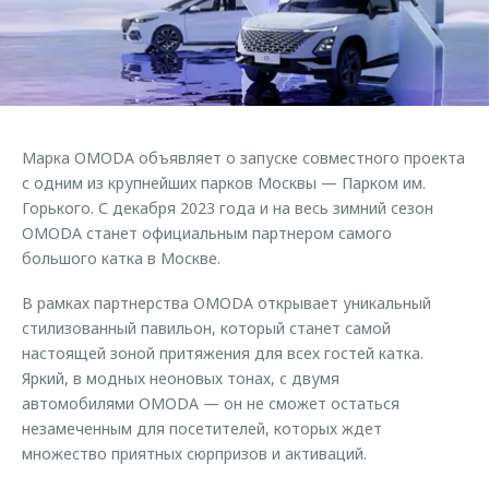
Страхование
Клиентская поддержка
Обратная связь
Кредитный калькулятор
O&J Автоклуб
Аксессуары
Клуб владельцев OMODA
Одежда и сувениры
Приложение O&J
Марка OMODA объявляет о запуске совместного проекта
Оригинальные аксессуары
Аксессуары
с одним из крупнейших парков Москвы — Парком им.
Запчасти
Горького. С декабря 2023 года и на весь зимний сезон
Одежда и сувениры
OMODA станет официальным партнером самого
Трейд-ин
Оригинальные аксессуары
большого катка в Москве.
Калькулятор трейд-ин
Запчасти
В рамках партнерства OMODA открывает уникальный
стилизованный павильон, который станет самой
настоящей зоной притяжения для всех гостей катка.
Яркий, в модных неоновых тонах, с двумя
автомобилями OMODA — он не сможет остаться
незамеченным для посетителей, которых ждет
множество приятных сюрпризов и активаций.