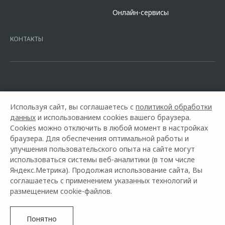
сайте банка
https://alfabank.ru/get-money/auto-loan/dealers/?
Онлайн-сервисы
platformId=alfasite
Кредит предоставляет АО Альфа-Банк. ИНН
7728168971 ОГРН 1027700067328 место нахождение 107078, г.
Москва, ул. Каланчевская, д. 27. Ген.лицензия ЦБ РФ № 1326 от
КОНТАКТЫ
16.01.2015. Предложение ограничено и не является публичной
офертой.
Используя сайт, вы соглашаетесь с
политикой обработки
данных
и использованием cookies вашего браузера.
Cookies можно отключить в любой момент в настройках
браузера. Для обеспечения оптимальной работы и
улучшения пользовательского опыта на сайте могут
использоваться системы веб-аналитики (в том числе
Горячая линия OMODA:
+7 (423) 207-70-77
Яндекс.Метрика). Продолжая использование сайта, Вы
соглашаетесь с применением указанных технологий и
© 2026 Восток
размещением cookie-файлов.
Модельный ряд
Архивные модели
Контакты
Правовая информация
Понятно