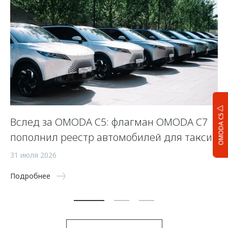
OMODA C5
Вслед за OMODA C5: флагман OMODA C7
С
пополнил реестр автомобилей для такси
п
а
31 июля 2026
5 
Подробнее
По