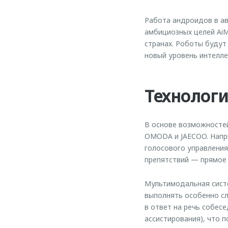
Работа андроидов в а
амбициозных целей AiM
странах. Роботы будут
новый уровень интелле
Технолог
В основе возможносте
OMODA и JAECOO. Напри
голосового управления
препятствий — прямое
Мультимодальная сист
выполнять особенно с
в ответ на речь собес
ассистирования), что 