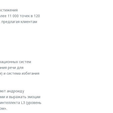
остижения
ее 11 000 точек в 120
, предлагая клиентам
вационных систем
ания речи для
) и система избегания
ляют андроиду
ами и выражать эмоции
интеллекта L3 (уровень
ом».