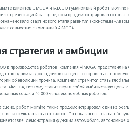
мите клиентов OMODA и JAECOO гуманоидный робот Mornine н
ил с презентацией на сцене, но и продемонстрировал готовые 
 ознаменовало старт нового этапа развития экосистемы «Авто
вают совместно с компанией AiMOGA.
я стратегия и амбиции
OO в производстве роботов, компания AiMOGA, представил на
ид стал одним из докладчиков на сцене: он провел автономную
итории об эволюции проекта. Компания стремится стать глобал
та. AiMOGA, поэтому ставит перед собой амбициозную цель: к
рованных собак и 40 000 человекоподобных роботов.
 сцене, робот Mornine также продемонстрировал один из реал
естве консультанта в автосалоне. Он показал все этапы, обслуж
 приветствие, демонстрация функций автомобиля, автономное о