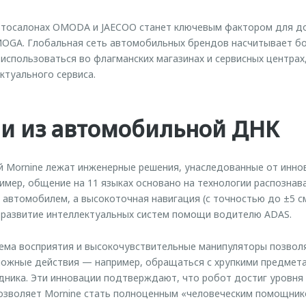
втосалонах OMODA и JAECOO станет ключевым фактором для д
OGA. Глобальная сеть автомобильных брендов насчитывает бол
 использоваться во флагманских магазинах и сервисных центрах
ктуального сервиса.
ии из автомобильной ДНК
й Mornine лежат инженерные решения, унаследованные от инно
мер, общение на 11 языках основано на технологии распознав
 автомобилем, а высокоточная навигация (с точностью до ±5 см
 развитие интеллектуальных систем помощи водителю ADAS.
ема восприятия и высокочувствительные манипуляторы позво
ложные действия — например, обращаться с хрупкими предмет
едника. Эти инновации подтверждают, что робот достиг уровня 
позволяет Mornine стать полноценным «человеческим помощник