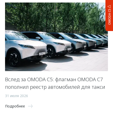
OMODA C5
Вслед за OMODA C5: флагман OMODA C7
С
пополнил реестр автомобилей для такси
п
а
31 июля 2026
5 
Подробнее