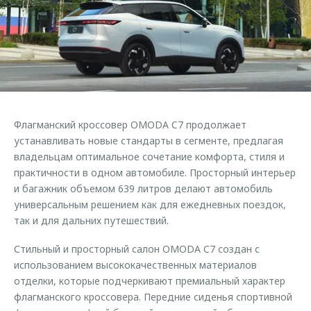
Страхование
Клиентская поддержка
Обратная связь
Кредитный калькулятор
O&J Автоклуб
Аксессуары
Клуб владельцев OMODA
Одежда и сувениры
Приложение O&J
Оригинальные аксессуары
Аксессуары
Флагманский кроссовер OMODA C7 продолжает
Запчасти
Одежда и сувениры
устанавливать новые стандарты в сегменте, предлагая
владельцам оптимальное сочетание комфорта, стиля и
Трейд-ин
Оригинальные аксессуары
практичности в одном автомобиле. Просторный интерьер
Калькулятор трейд-ин
Запчасти
и багажник объемом 639 литров делают автомобиль
универсальным решением как для ежедневных поездок,
так и для дальних путешествий.
Стильный и просторный салон OMODA C7 создан с
использованием высококачественных материалов
отделки, которые подчеркивают премиальный характер
флагманского кроссовера. Передние сиденья спортивной