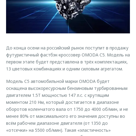
Страхование
Клиентская поддержка
Обратная связь
Кредитный калькулятор
O&J Автоклуб
Аксессуары
Клуб владельцев OMODA
Одежда и сувениры
Приложение O&J
Оригинальные аксессуары
До конца осени на российский рынок поступит в продажу
Аксессуары
футуристичный фастбэк-кроссовер OMODA C5. Модель на
Запчасти
Одежда и сувениры
первом этапе будет представлена в трёх комплектациях,
13 цветовых комбинациях и одним силовым агрегатом.
Трейд-ин
Оригинальные аксессуары
Калькулятор трейд-ин
Запчасти
Модель C5 автомобильной марки OMODA будет
оснащена высокоресурсным бензиновым турбированным
двигателем 1.5T мощностью 147 л.с. с крутящим
моментом 210 Нм, который достигается в диапазоне
оборотов коленчатого вала от 1750 до 4000 об/мин, и не
менее 80% от максимального его значения доступны во
всём рабочем диапазоне двигателя (от 1350 до
«отсечки» на 5500 об/мин). Такая «эластичность»