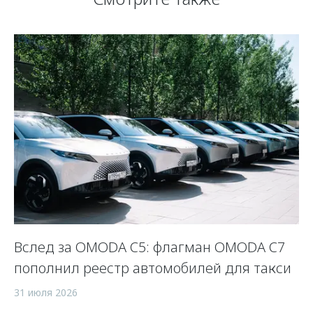
Вслед за OMODA C5: флагман OMODA C7
С
пополнил реестр автомобилей для такси
п
а
31 июля 2026