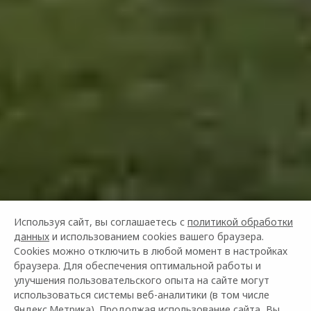
Используя сайт, вы соглашаетесь с
политикой обработки
данных
и использованием cookies вашего браузера.
Cookies можно отключить в любой момент в настройках
браузера. Для обеспечения оптимальной работы и
улучшения пользовательского опыта на сайте могут
использоваться системы веб-аналитики (в том числе
Яндекс.Метрика). Продолжая использование сайта, Вы