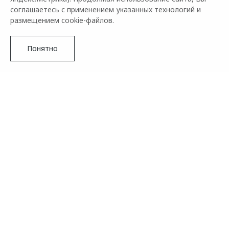
соглашаетесь с применением указанных технологий и
размещением cookie-файлов.
Понятно
Подробнее
OMODA&JAECOO выражают огромную благодарность
всем участникам конкурса и благодарят за активность и